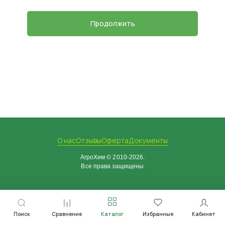
Данный родентицид является синтетическим
антикоагулянтом крови ІІ поколения. Его действие нарушает
Продолжить
синтез витамина K1, который нужен для выработки
протромбинов. При поедании отравы у вредителей нарушается
работа протромбинового комплекса, снижается
свёртываемость крови и наступает гибель. Специалисты
рекомендуют купить бродифакум за счёт быстрого действия.
Это одно из немногих действующих веществ, которое приводит
к стопроцентной гибели грызунов через 24 часа при попадании
отравы в кишечник.
Механизм действия
Через сутки от потребления смертельной дозы у
грызунов
резко ухудшается свёртываемость крови и работа сосудов. В
О нас
Отзывы
Оферта
Документы
результате любое внешнее и внутреннее повреждение
АгроХим © 2010-2026.
провоцирует у грызуна сильное внутренне кровотечение и
Все права защищены
гибель.
Симптомы повреждения
Вредители становятся вялыми, но сохраняют аппетит,
поскольку яд не ощущается во вкусе. Со временем малейшая
Поиск
Сравнение
Каталог
Избранные
Кабинет
царапина проявляется обильным кровотечением и приводит к