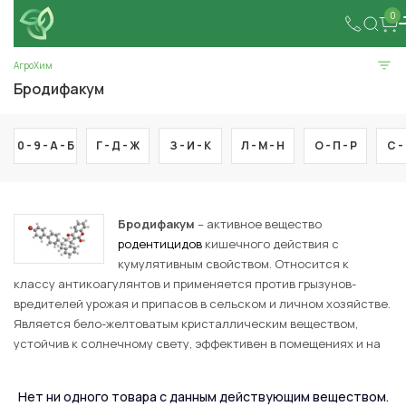
0
АгроХим
Бродифакум
0 - 9 -
А -
Б
Г -
Д -
Ж
З -
И -
К
Л -
М -
Н
О -
П -
Р
С -
Бродифакум
– активное вещество
родентицидов
кишечного действия с
кумулятивным свойством. Относится к
классу антикоагулянтов и применяется против грызунов-
вредителей урожая и припасов в сельском и личном хозяйстве.
Является бело-желтоватым кристаллическим веществом,
устойчив к солнечному свету, эффективен в помещениях и на
прилегающих территориях.
Действие на вредителей
Нет ни одного товара с данным действующим веществом.