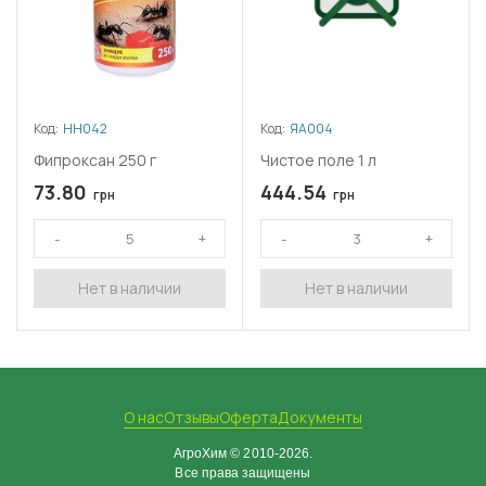
Код:
НН042
Код:
ЯА004
Фипроксан 250 г
Чистое поле 1 л
73.80
444.54
грн
грн
Нет в наличии
Нет в наличии
О нас
Отзывы
Оферта
Документы
АгроХим © 2010-2026.
Все права защищены