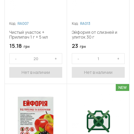
Код:
ЯА007
Код:
ЯА013
Чистый участок +
Эйфория от слизней и
Прилипач 1 г + 5 мл
улиток 30 г
15.18
23
грн
грн
Нет в наличии
Нет в наличии
NEW