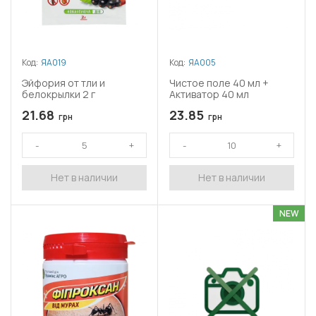
Код:
ЯА019
Код:
ЯА005
Эйфория от тли и
Чистое поле 40 мл +
белокрылки 2 г
Активатор 40 мл
21.68
23.85
грн
грн
Нет в наличии
Нет в наличии
NEW