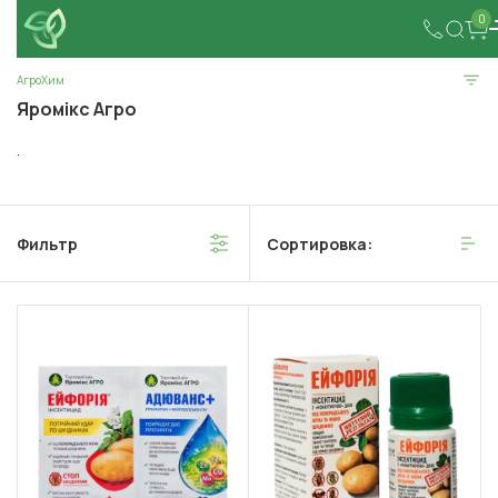
0
АгроХим
Яромікс Агро
.
Фильтр
Сортировка: