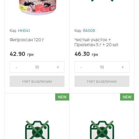
Код:
НН041
Код:
ЯА008
Фипроксан 120 г
Чистый участок +
Прилипач 5 г + 20 мл
42.90
46.30
грн
грн
Нет в наличии
Нет в наличии
NEW
NEW