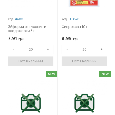
Код:
ЯА011
Код:
НН040
Эйфория от гусениц и
Фипроксан 10 г
плодожорки 3 г
7.91
8.99
грн
грн
Нет в наличии
Нет в наличии
NEW
NEW