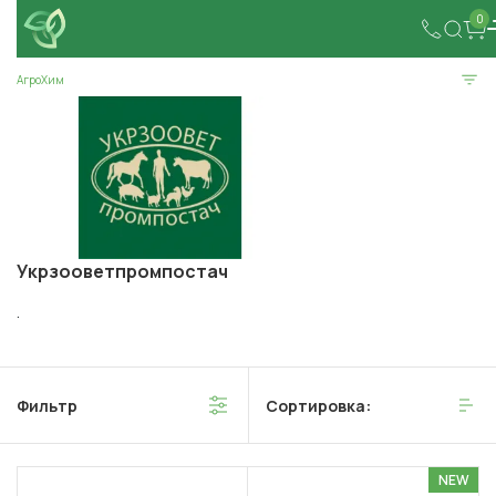
0
АгроХим
Укрзооветпромпостач
.
Фильтр
Сортировка:
NEW