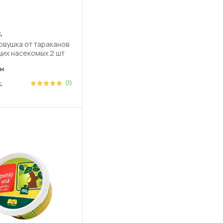
4
овушка от тараканов
их насекомых 2 шт
н
(1)
4