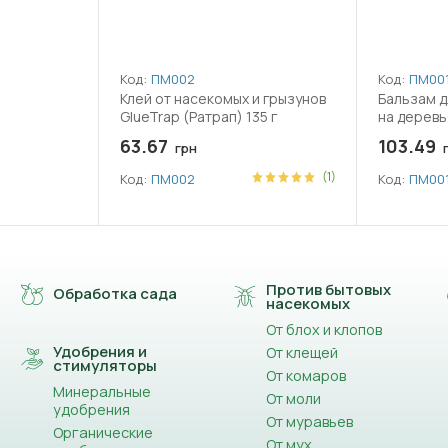
Код:
ПМ002
Код:
ПМ00
Клей от насекомых и грызунов
Бальзам д
GlueTrap (Ратрап) 135 г
на деревья
63.67
103.49
грн
г
(1)
Код:
ПМ002
Код:
ПМ00
Против бытовых
Обработка сада
насекомых
От блох и клопов
Удобрения и
От клещей
стимуляторы
От комаров
Минеральные
От моли
удобрения
От муравьев
Органические
От мух