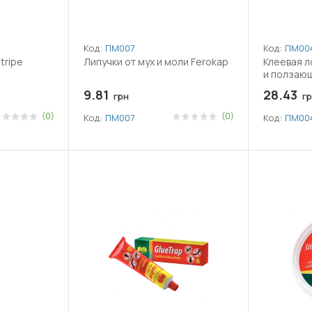
Код:
ПМ007
Код:
ПМ00
tripe
Липучки от мух и моли Ferokap
Клеевая л
и ползающ
9.81
28.43
грн
гр
(0)
(0)
Код:
ПМ007
Код:
ПМ00