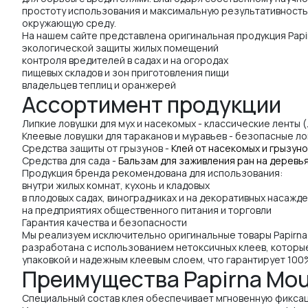
простоту использования и максимальную результативность. 
окружающую среду.
На нашем сайте представлена оригинальная продукция Papi
экологической защиты жилых помещений
контроля вредителей в садах и на огородах
пищевых складов и зон приготовления пищи
владельцев теплиц и оранжерей
Ассортимент продукции
Липкие ловушки для мух и насекомых - классические ленты (
Клеевые ловушки для тараканов и муравьев - безопасные ло
Средства защиты от грызунов -
Клей от насекомых и грызуно
Средства для сада -
Бальзам для заживления ран на деревь
Продукция бренда рекомендована для использования:
внутри жилых комнат, кухонь и кладовых
в плодовых садах, виноградниках и на декоративных насажд
на предприятиях общественного питания и торговли
Гарантия качества и безопасности
Мы реализуем исключительно оригинальные товары Papirna 
разработана с использованием нетоксичных клеев, которые
упаковкой и надежным клеевым слоем, что гарантирует 100%
Преимущества Papirna Mou
Специальный состав клея обеспечивает мгновенную фиксац