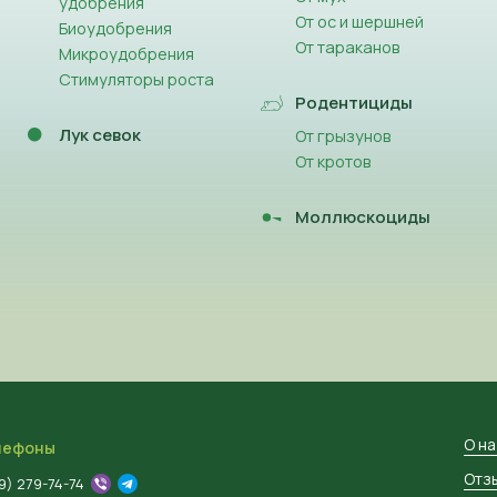
удобрения
От ос и шершней
Биоудобрения
От тараканов
Микроудобрения
Стимуляторы роста
Родентициды
Лук севок
От грызунов
От кротов
Моллюскоциды
О н
лефоны
Отз
9) 279-74-74