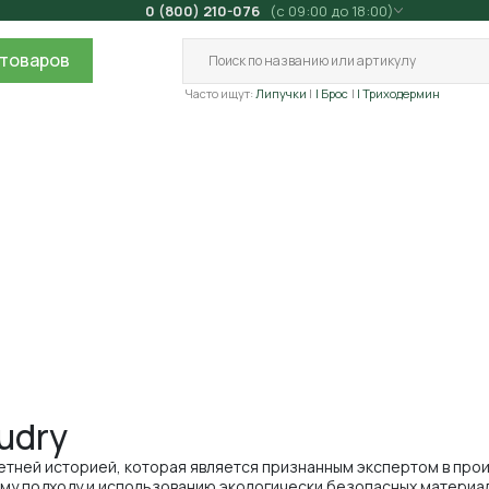
0 (800) 210-076
(с 09:00 до 18:00)
товаров
Часто ищут:
Липучки
| Брос
| Триходермин
udry
етней историей, которая является признанным экспертом в про
ому подходу и использованию экологически безопасных материа