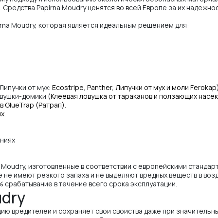
Средства Papirna Moudry ценятся во всей Европе за их надежнос
rna Moudry, которая является идеальным решением для:
Липучки от мух:
Ecostripe
,
Panther
,
Липучки от мух и моли Ferokap
вушки-домики (
Клеевая ловушка от тараканов и ползающих насе
в GlueTrap (Ратрап)
.
ях
.
ениях
Moudry, изготовленные в соответствии с европейскими стандар
 не имеют резкого запаха и не выделяют вредных веществ в во
 срабатывание в течение всего срока эксплуатации.
dry
ию вредителей и сохраняет свои свойства даже при значительн