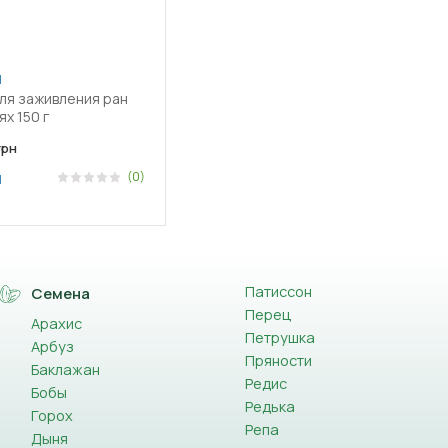
1
ля заживления ран
х 150 г
рн
(0)
1
Патиссон
Семена
Перец
Арахис
Петрушка
Арбуз
Пряности
Баклажан
Редис
Бобы
Редька
Горох
Репа
Дыня