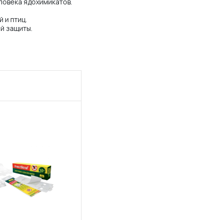
ловека ядохимикатов.
 и птиц.
й защиты.