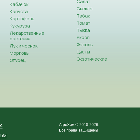
Салат
Кабачок
Свекла
Капуста
Табак
Картофель
Томат
Кукуруза
Тыква
Лекарственные
Укроп
растения
Фасоль
Лук и чеснок
Цветы
Морковь
Экзотические
Огурец
ас
АгроХим © 2010-2026.
Все права защищены
ывы