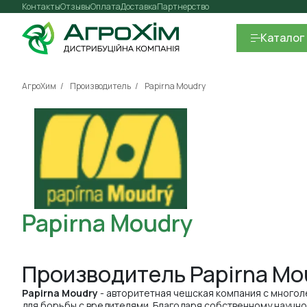
Контакты
Отзывы
Оплата
Доставка
Партнерство
Каталог
АгроХим
Производитель
Papirna Moudry
Papirna Moudry
Производитель Papirna Mo
Papirna Moudry
- авторитетная чешская компания с многол
для борьбы с вредителями. Благодаря собственному научн