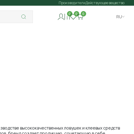
Производители
Действующее вещество
0
0
0
RU
изводстве высококачественных ловушек и клеевых средств
лов, бренд создает продукцию, сочетающую в себе