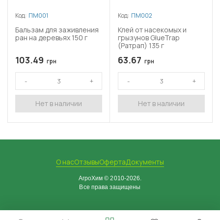
Код:
ПМ001
Код:
ПМ002
Бальзам для заживления
Клей от насекомых и
ран на деревьях 150 г
грызунов GlueTrap
(Ратрап) 135 г
103.49
63.67
грн
грн
Нет в наличии
Нет в наличии
О нас
Отзывы
Оферта
Документы
АгроХим © 2010-2026.
Все права защищены