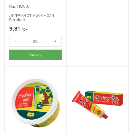
Код:
ПМ007
Липучки от мух и моли
Ferokap
9.81
грн
Купить