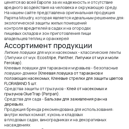
ценятся во всей Европе за их надежность и отсутствие
вредного воздействия на человека и окружающую среду.
На нашем сайте представлена оригинальная продукция
Papirna Moudry, которая является идеальным решением для:
экологической защиты жилых помещений
контроля вредителей в садах и на огородах
пищевых складов и зон приготовления пищи
владельцев теплиц и оранжерей
Ассортимент продукции
Липкие ловушки для мух и насекомых - классические ленты
(Липучки от мух:
Ecostripe
,
Panther
,
Липучки от мух и моли
Ferokap
).
Клеевые ловушки для тараканов и муравьев - безопасные
ловушки-домики (
Клеевая ловушка от тараканов и
ползающих насекомых
,
Клеевые стрелки для защиты цветов
FLORABAND 5 шт
.
Средства защиты от грызунов -
Клей от насекомых и
грызунов GlueTrap (Ратрап)
.
Средства для сада -
Бальзам для заживления ран на
деревьях
.
Продукция бренда рекомендована для использования:
внутри жилых комнат, кухонь и кладовых
в плодовых садах, виноградниках и на декоративных
насаждениях