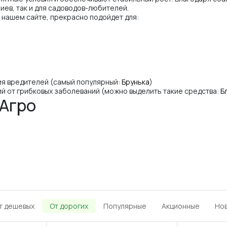
ев, так и для садоводов-любителей.
 нашем сайте, прекрасно подойдет для:
ия вредителей (самый популярный:
Брунька
)
ий от грибковых заболеваний (можно выделить такие средства:
Б
Агро
т дешевых
От дорогих
Популярные
Акционные
Но