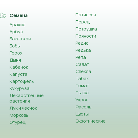
Патиссон
Семена
Перец
Арахис
Петрушка
Арбуз
Пряности
Баклажан
Редис
Бобы
Редька
Горох
Репа
Дыня
Салат
Кабачок
Свекла
Капуста
Табак
Картофель
Томат
Кукуруза
Тыква
Лекарственные
Укроп
растения
Фасоль
Лук и чеснок
Цветы
Морковь
Экзотические
Огурец