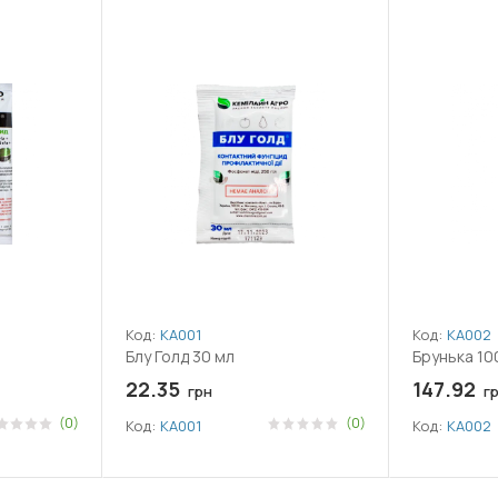
Код:
КА001
Код:
КА002
Блу Голд 30 мл
Брунька 10
22.35
147.92
грн
г
(0)
(0)
Код:
КА001
Код:
КА002