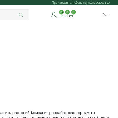
Производители
Действующее вещество
0
0
0
RU
защиты растений. Компания разрабатывает продукты,
лансированным составам и ориентации на результат, бренд