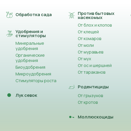
Против бытовых
Обработка сада
насекомых
От блох и клопов
Удобрения и
От клещей
стимуляторы
От комаров
Минеральные
От моли
удобрения
От муравьев
Органические
От мух
удобрения
От ос и шершней
Биоудобрения
От тараканов
Микроудобрения
Стимуляторы роста
Родентициды
Лук севок
От грызунов
От кротов
Моллюскоциды