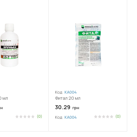
Код:
КА004
0 мл
Фитал 20 мл
30.29
рн
грн
(0)
(0)
Код:
КА004