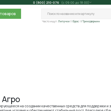
0 (800) 210-076
(с 09:00 до 18:00)
товаров
Часто ищут:
Липучки
| Брос
| Триходермин
 Агро
ирующееся на создании качественных средств для поддержки и 
ятные условия и обеспечивают стабильный рост. Благодаря сба