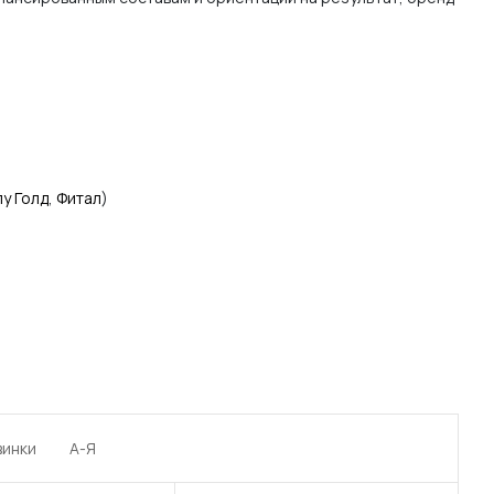
лу Голд
,
Фитал
)
винки
А-Я