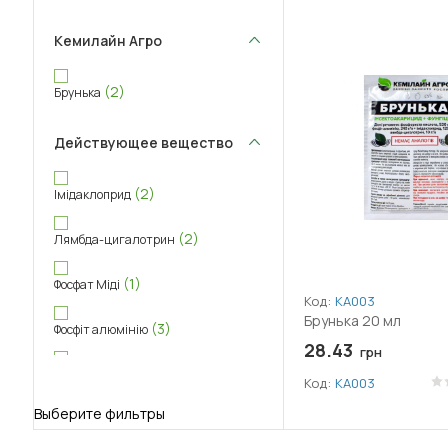
Кемилайн Агро
(2)
Брунька
Действующее вещество
(2)
Імідаклоприд
(2)
Лямбда-цигалотрин
(1)
Фосфат Міді
Код:
КА003
Брунька 20 мл
(3)
Фосфіт алюмінію
28.43
грн
(3)
Фосфориста кислота
Код:
КА003
Выберите фильтры