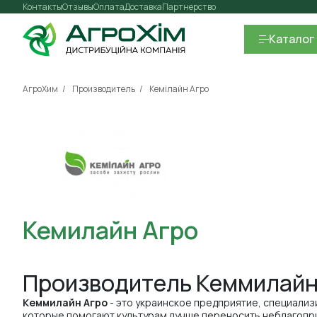
Контакты
Отзывы
Оплата
Доставка
Партнерство
Каталог
АгроХим
Производитель
Кемілайн Агро
Кемилайн Агро
Производитель Кеммилайн
Кеммилайн Агро
- это украинское предприятие, специализ
которые помогают культурам лучше переносить неблагопри