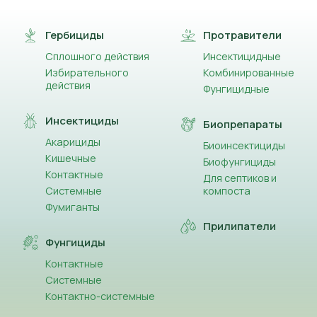
Гербициды
Протравители
Сплошного действия
Инсектицидные
Избирательного
Комбинированные
действия
Фунгицидные
Инсектициды
Биопрепараты
Акарициды
Биоинсектициды
Кишечные
Биофунгициды
Контактные
Для септиков и
Системные
компоста
Фумиганты
Прилипатели
Фунгициды
Контактные
Системные
Контактно-системные