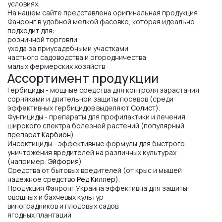
условиях.
На нашем сайте представлена оригинальная продукция
Фанронг в удобной мелкой фасовке, которая идеально
подходит для:
розничной торговли
ухода за приусадебными участками
частного садоводства и огородничества
малых фермерских хозяйств
Ассортимент продукции
Гербициды - мощные средства для контроля зарастания
сорняками и длительной защиты посевов (среди
эффективных гербицидов выделяют
Солист
).
Фунгициды - препараты для профилактики и лечения
широкого спектра болезней растений (популярный
препарат
Карбион
).
Инсектициды - эффективные формулы для быстрого
уничтожения вредителей на различных культурах
(например:
Эйфория
)
Средства от бытовых вредителей (от крыс и мышей
надежное средство
Ред Киллер
).
Продукция Фанронг Украина эффективна для защиты:
овощных и бахчевых культур
виноградников и плодовых садов
ягодных плантаций