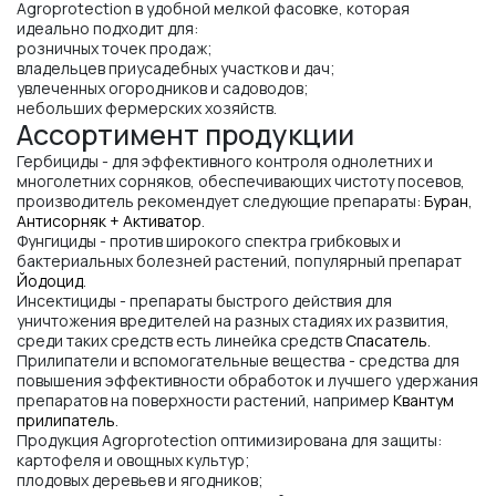
Agroprotection в удобной мелкой фасовке, которая
идеально подходит для:
розничных точек продаж;
владельцев приусадебных участков и дач;
увлеченных огородников и садоводов;
небольших фермерских хозяйств.
Ассортимент продукции
Гербициды - для эффективного контроля однолетних и
многолетних сорняков, обеспечивающих чистоту посевов,
производитель рекомендует следующие препараты:
Буран
,
Антисорняк + Активатор
.
Фунгициды - против широкого спектра грибковых и
бактериальных болезней растений, популярный препарат
Йодоцид
.
Инсектициды - препараты быстрого действия для
уничтожения вредителей на разных стадиях их развития,
среди таких средств есть линейка средств
Спасатель
.
Прилипатели и вспомогательные вещества - средства для
повышения эффективности обработок и лучшего удержания
препаратов на поверхности растений, например
Квантум
прилипатель
.
Продукция Agroprotection оптимизирована для защиты:
картофеля и овощных культур;
плодовых деревьев и ягодников;