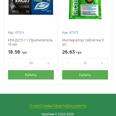
Код:
АТ074
Код:
АТ073
КРАДО 5 г + Прилипатель
Инспиратор таблетки 3
15 мл
шт
18.58
26.63
грн
грн
Купить
Купить
О нас
Отзывы
Оферта
Документы
АгроХим © 2010-2026.