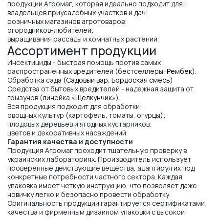
продукции Агромаг, которая идеально подходит для:
владельцев приусадебных участков и дач;
розничных магазинов агротоваров;
огородников-любителей;
выращивания рассады и комнатных растений.
Ассортимент продукции
Инсектициды - быстрая помощь против самых
распространенных вредителей (бестселлеры:
Рембек
).
Обработка сада (
Садовый вар
,
Бордоская смесь
)
Средства от бытовых вредителей - надежная защита от
грызунов (линейка «
Щелкунчик
»).
Вся продукция подходит для обработки:
овощных культур (картофель, томаты, огурцы);
плодовых деревьев и ягодных кустарников;
цветов и декоративных насаждений.
Гарантия качества и доступности
Продукция Агромаг проходит тщательную проверку в
украинских лабораториях. Производитель использует
проверенные действующие вещества, адаптируя их под
конкретные потребности частного сектора. Каждая
упаковка имеет четкую инструкцию, что позволяет даже
новичку легко и безопасно провести обработку.
Оригинальность продукции гарантируется сертификатами
качества и фирменным дизайном упаковки с высокой